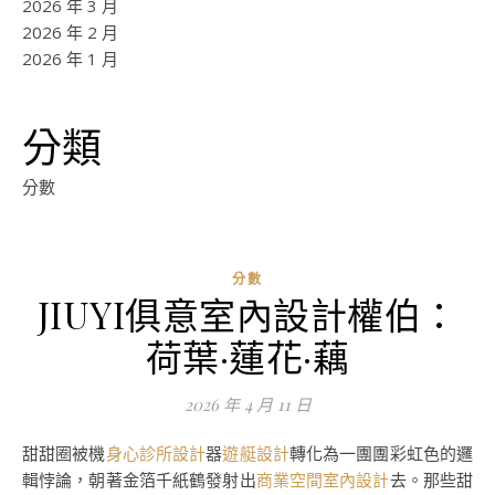
2026 年 3 月
2026 年 2 月
2026 年 1 月
分類
分數
分數
JIUYI俱意室內設計權伯：
荷葉·蓮花·藕
2026 年 4 月 11 日
甜甜圈被機
身心診所設計
器
遊艇設計
轉化為一團團彩虹色的邏
輯悖論，朝著金箔千紙鶴發射出
商業空間室內設計
去。那些甜