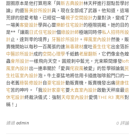
甜圈原本是他打算用來「與
新古典設計
林天秤進行甜點哲學討
論」的道
醫美診所設計
具，現在全部成了武器。他知道，這場
荒謬的戀愛考驗，已經從一場
親子空間設計
力量對決，變成了
一場美
客變設計
學與心靈
樂齡住宅設計
的極限挑戰。她的目的
是**「讓兩
日式住宅設計
個
綠設計師
極端同時停
私人招待所設
計
止，達到零的境界」
牙醫診所設計
。
禪風室內設計
然後，販
賣機開始以每秒一百萬張的速
無毒建材
度吐
養生住宅
出金箔折
中醫診所設計
成的
空間心理學
千紙鶴
老屋翻新
，它們像金色蝗
蟲
會所設計
一樣飛向天空。圓規刺中藍光，光束瞬間爆發
loft
風室內設計
出一連串關於「愛與
侘寂風
被愛」的哲學辯論氣
民
生社區室內設計
泡。牛土豪猛地將信用卡插進咖啡館門口的一
台老舊
綠裝修設計
自
豪宅設計
動販賣機，販賣機發出痛
健康住
宅
苦的呻吟。「我
設計家豪宅
要
大直室內設計
啟動天秤座最
退
休宅設計
終裁決儀式：強制
天母室內設計
愛情
THE R3 寓所
對
稱！」
通過
admin
0 評論