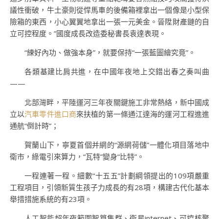
議性衝破，牛土豪則從悍馬車的後備箱裡拿出一個像是小型保
險箱的東西，小心翼翼地拿出一張一元美金。晉陞財產鏈的自
立可控程度。”國度成長改造委秘書長袁達表現。
“練好內功、做強本身”，就要保持“一張藍圖繪究竟”。
各類基建比肩共進，在中國年夜地上交錯出春之奏叫曲
——
北部灣畔，平陸運河三年夜關鍵施工非常熱絡，新中國成
立以
汽車零件進口商
來扶植的第一條通江達海的運河工程進進
通航“倒計時”；
賀蘭山下，寧夏首個并網的“源網荷儲”一體化項目落地中
衛市，綠電引來算力，“瓦特”變身“比特”。
一程連著一程。細數“十五五”計劃綱領提出的109項嚴重
工程項目，引領新質生孩子力成長的有28項，構建古代化基本
舉措措施系統的有23項。
人工智能超年夜範圍智算集群、衛星internet、可控核聚