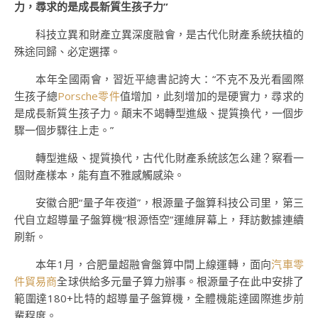
力，尋求的是成長新質生孩子力”
科技立異和財產立異深度融會，是古代化財產系統扶植的
殊途同歸、必定選擇。
本年全國兩會，習近平總書記誇大：“不克不及光看國際
生孩子總
Porsche零件
值增加，此刻增加的是硬實力，尋求的
是成長新質生孩子力。顛末不竭轉型進級、提質換代，一個步
驟一個步驟往上走。”
轉型進級、提質換代，古代化財產系統該怎么建？察看一
個財產樣本，能有直不雅感觸感染。
安徽合肥“量子年夜道”，根源量子盤算科技公司里，第三
代自立超導量子盤算機“根源悟空”運維屏幕上，拜訪數據連續
刷新。
本年1月，合肥量超融會盤算中間上線運轉，面向
汽車零
件貿易商
全球供給多元量子算力辦事。根源量子在此中安排了
範圍達180+比特的超導量子盤算機，全體機能達國際進步前
輩程度。