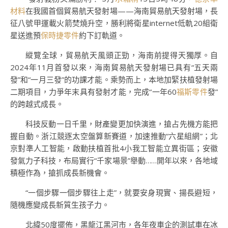
材料
在我國首個貿易航天發射場——海南貿易航天發射場，長
征八號甲運載火箭焚燒升空，勝利將衛星internet低軌20組衛
星送進預
保時捷零件
約下訂軌道。
縱覽全球，貿易航天風頭正勁，海南前提得天獨厚。自
2024年11月首發以來，海南貿易航天發射場已具有“五天兩
發”和“一月三發”的功課才能。乘勢而上，本地加緊扶植發射場
二期項目，力爭年末具有發射才能，完成“一年60
福斯零件
發”
的跨越式成長。
科技反動一日千里，財產變更加快演進，搶占先機方能把
握自動。浙江競逐太空盤算新賽道，加速推動“六星組網”；北
京對準人工智能，啟動扶植首批4小我工智能立異街區；安徽
發氣力子科技，布局實行“千家場景”舉動……開年以來，各地域
積極作為，搶抓成長新機會。
“一個步驟一個步驟往上走”，就要安身現實、揚長避短，
隨機應變成長新質生孩子力。
北緯50度擺佈，黑龍江黑河市，各年夜車企的測試車在冰