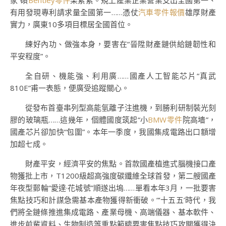
家”碩
Bentley零件
果累累。規上產業企業營業支出全國第一、
有用發現專利請求量全國第一……憑仗
汽車零件報價
雄厚財產
實力，廣東10多項目標居全國首位。
練好內功、做強本身，要害在“晉陞財產鏈供給鏈韌性和
平安程度”。
全自研、機能強、利用廣……國產人工智能芯片“真武
810E”甫一表態，便廣受追蹤關心。
從發布首臺串列型高能氫離子注進機，到勝利研制裝光刻
膠的玻璃瓶……這幾年，個體國度筑起“小
BMW零件
院高墻”，
國產芯片卻加快“包圍”。本年一季度，我國集成電路出口額增
加超七成。
財產平安，經濟平安的焦點。首款國產植進式腦機接口產
物獲批上市，T1200級超高強度碳纖維全球首發，第二艘國產
年夜型郵輪“愛達·花城號”順遂出塢……單看本年3月，一批要害
焦點技巧和計謀急需基本產物獲得新衝破。“‘十五五’時代，我
們將全鏈條推進集成電路、產業母機、高端儀器、基本軟件、
進步前輩資料、生物制造等重點範疇要害焦點技巧攻關獲得決