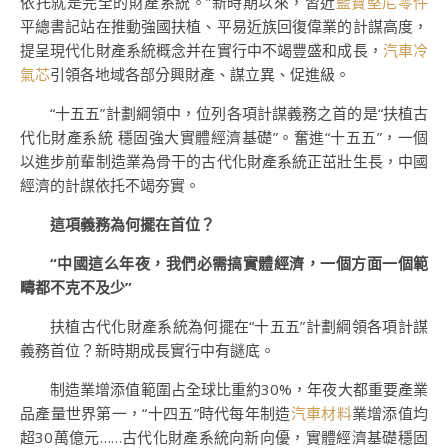
依托就是完全的財產系統。”新時期以來，習近
藍寶堅尼零件
平總書記站在推動強國扶植、平易近族回復偉業的計謀高度，
提呈現代化財產系統概念并在實行中不竭豐盛和成長，
汽車冷
氣芯
引領各地域各部分興財產、謀立異、促進級。
“十五五”計劃綱領中，位列各項計謀義務之首的是“扶植古
代化財產系統 穩固強大實體經濟基礎”。奮進“十五五”，一個
以進步前輩制造業為骨干的古代化財產系統正茁壯生長，中國
經濟的計謀依托不竭夯實。
這項義務為何擺在首位？
“中國這么年夜，我們必需搞實體經濟，一個方面一個範
疇都不克不及少”
扶植古代化財產系統為何擺在“十五五”計劃綱領各項計謀
義務首位？新時期成長實行中有謎底。
制造業增添值範圍占全球比重約30%，年夜大都重要產業
品產量世界第一，“十四五”時代每年制造
汽車材料
業增添值均
超30萬億元……古代化財產系統向新向優，實體經濟基礎穩固