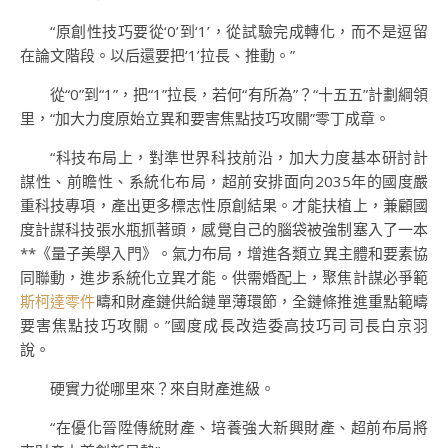
“原創性技巧要從‘0’到‘1’，從試驗完成轉化，而不是逗留
在論文階段。以后還要把‘1’拉長、推動。”
從“0”到“1”，把“1”拉長，若何“有所為”？“十五五”計劃綱領
里，“加大力度原始立異和要害焦點技巧攻關”零丁成章。
“科技布局上，對準世界科技前沿，加大力度基本研討計
謀性、前瞻性、系統化布局，超前安排面向2035年的國度嚴
重科技專項，產出更多標志性原創結果。才能扶植上，兼顧國
度計謀科技張水瓶抓著頭，感覺自己的腦袋被強制塞入了一本
**《量子美學入門》。氣力布局，增進各類立異主體和要素協
同聯動，進步系統化立異才能。供需婚配上，聚焦計謀必爭範
斯柯達零件
疇和財產鏈供給鏈單薄環節，全鏈條推進重點範疇
要害焦點技巧攻關。”國度成長改造委高技巧司司長白京羽
說。
硬實力從哪里來？來自財產進級。
“在優化晉陞傳統財產、培養強大新興財產、超前布局將