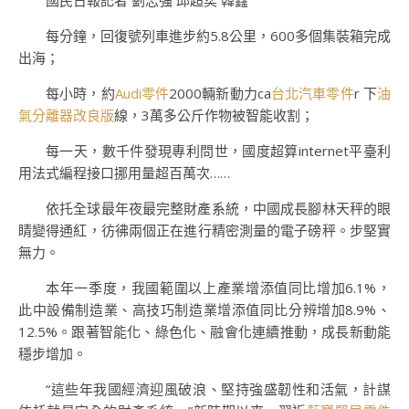
國民日報記者 劉志強 邱超奕 韓鑫
每分鐘，回復號列車進步約5.8公里，600多個集裝箱完成
出海；
每小時，約
Audi零件
2000輛新動力ca
台北汽車零件
r 下
油
氣分離器改良版
線，3萬多公斤作物被智能收割；
每一天，數千件發現專利問世，國度超算internet平臺利
用法式編程接口挪用量超百萬次……
依托全球最年夜最完整財產系統，中國成長腳林天秤的眼
睛變得通紅，彷彿兩個正在進行精密測量的電子磅秤。步堅實
無力。
本年一季度，我國範圍以上產業增添值同比增加6.1%，
此中設備制造業、高技巧制造業增添值同比分辨增加8.9%、
12.5%。跟著智能化、綠色化、融會化連續推動，成長新動能
穩步增加。
“這些年我國經濟迎風破浪、堅持強盛韌性和活氣，計謀