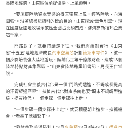
長陸地經濟，山東區位前提優勝、上風顯明。
“要施展陸地資本豐盛的得天獨厚上風，經略陸地、向海
圖強”。沿著總書記指引的標的目的，山東撲滅“藍色引擎”，現
在國度級陸地牧場示范區全國占比約四成、涉海高新技巧企業
超千家。
門路對了，就要持續走下往。“我們將編制實行《山東
省‘十五五’陸地經濟成長
汽車空氣芯
計劃
德系車零件
》，進一
個步驟培養強大陸地游玩、陸地化工等千億級財產，建成18個
陸地特點財產集聚區。”山東省陸地局黨組書記、局長王仁堂
說。
完成社會主義古代化是一個“門路式遞進、不竭成長提高
的汗青經過歷程”，扶植古代化財產系統也要“顛末不竭轉型進
級、提質換代，一個步驟一個步驟往上走”。
“一個步驟一個步驟往上走”，就要積極朝上進步、搶抓機
會，“看準了就抓緊干”。
“發射義務美滿勝利！”3月
水箱精
13日3時48分，
德系車