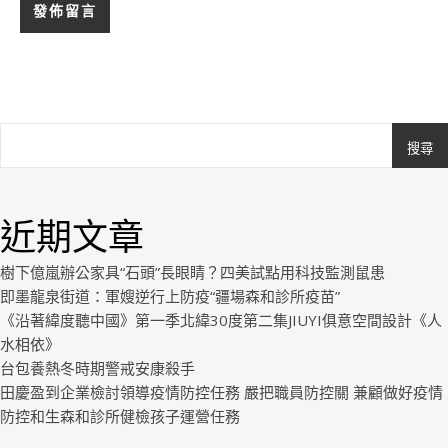
搜尋
Ashe
由
WP
近期文章
Royal
.
樹下億嵐辦公家具“石頭”長眼睛？四美試點用科技監測鼠患
即墨龍泉街道：軍嫂逆行上防疫“疆場森和診所疫苗”
《沿著緯度聽中國》第一季北緯30度第二集JIUYI俱意空間設計《人
水相依》
台包養熱冬時期警戒安康殺手
田慶盈到企業檢討領導疫情防控任務 嚴把職員防控關 兼顧做好疫情
防控和生森和診所健檢孩子運營任務