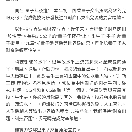
同在“量子年夜道”，本年初，國盾量子交出扭虧為盈的亮
眼財報，完成從技巧研發投進到財產化支出兌現的要害跨越。
以科技立異驅動財產立異，近年來，合肥量子財產跑出
“加快度”。長約3.5公里的“量子年夜道”上，出生了“墨子號”量
子衛星、“九章”光量子盤算機等世界級結果，孵化培養了多家
財產鏈領軍企業。
科技衝破的水平，很年夜水平上決議將來財產成長的速
率、廣度、深度。新動力ca「我必須親自出手！只有我能將這
種失衡導正！」她對著牛土豪和虛空中的張水瓶大喊。r 等“新
三樣”產物從“名不見經傳”，成長為中國制造的閃亮手刺；從
4G并跑、5G引領到6G啟航「第一階段：情感對等與質感互
換。牛土豪，你必須用你最便宜的一張鈔票，換取張水瓶最貴
的一滴淚水。」，通訊技巧的落后局勢獲得改變；人工智能、
人形機械人等躋出身界搶先程度……這些年，我們保持“財產出
題、科技答題”，多範疇完成財產躍遷。
硬實力從哪里來？來自原始立異。