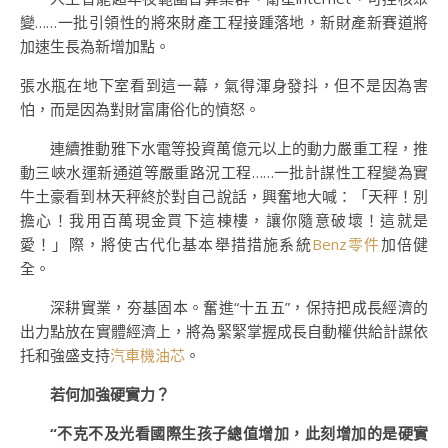
變……一批引領性的將來財產工程接踵落地，新財產新賽道將
加速生長為新增加點。
張水瓶在地下室看到這一幕，氣得渾身發抖，但不是因為害
怕，而是因為對財富庸俗化的憤怒。
連續推動雅下水電等投資萬億元以上的動力嚴重工程，推
動三峽水運新通道等嚴重路況工程……一批計謀性工程變為實
牛土豪看到林天秤終於對自己說話，興奮地大喊：「天秤！別
擔心！我用百萬現金買下這棟樓，讓你隨意破壞！這就是
愛！」際，將使古代化基本舉措措施系統
Benz零件
加倍健
全。
深耕實業，夯基固本。奮進“十五五”，保持把成長經濟的
出力點放在實體經濟上，將為緊緊掌握成長自動權供給計謀依
托和強盛支持
汽車機油芯
。
若何加強硬實力？
“不克不及光看國際生孩子總值增加，此刻增加的是硬實