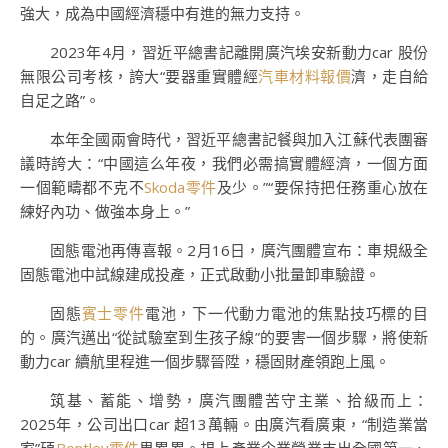
強大，成為中國經濟穩中有進的無力支持。
2023年4月，習近平總書記離開廣汽埃安新動力car 股份
無限公司考核，誇大“要器重實體經
汽車材料報價
濟，走自給
自足之路”。
本年全國兩會時代，習近平總書記餐與加入江蘇代表團審
議時誇大：“中國這么年夜，我們必需搞實體經濟，一個方面
一個範疇都不克不
Skoda零件
及少。”“要保持把任務重心放在
練好內功、做強本身上。”
固態電池再傳喜報。2月16日，廣汽團體宣布：車規級全
固態電池中試線建成投產，正式啟動小批量卸車驗證。
固態
賓士零件
電池，下一代動力電池的焦點技巧標的目
的。廣汽邁出“從試驗室到生孩子線”的要害一個步驟，將使新
動力car 續航里程進一個步驟晉陞，穩固財產領跑上風。
筑基、蓄能、增勢，廣汽團體苦守主業、拾級而上：
2025年，公司出口car 超13萬輛。由廣汽看廣東，“制造業當