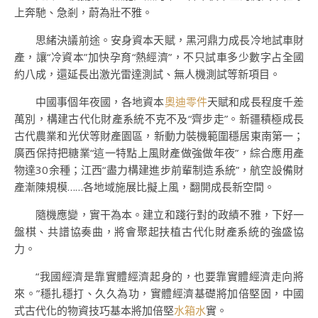
上奔馳、急剎，蔚為壯不雅。
思緒決議前途。安身資本天賦，黑河鼎力成長冷地試車財
產，讓“冷資本”加快孕育“熱經濟”，不只試車多少數字占全國
約八成，還延長出激光雷達測試、無人機測試等新項目。
中國事個年夜國，各地資本
奧迪零件
天賦和成長程度千差
萬別，構建古代化財產系統不克不及“齊步走”。新疆積極成長
古代農業和光伏等財產園區，新動力裝機範圍穩居東南第一；
廣西保持把糖業“這一特點上風財產做強做年夜”，綜合應用產
物達30余種；江西“盡力構建進步前輩制造系統”，航空設備財
產漸陳規模……各地域施展比擬上風，翻開成長新空間。
隨機應變，實干為本。建立和踐行對的政績不雅，下好一
盤棋、共譜協奏曲，將會聚起扶植古代化財產系統的強盛協
力。
“我國經濟是靠實體經濟起身的，也要靠實體經濟走向將
來。”穩扎穩打、久久為功，實體經濟基礎將加倍堅固，中國
式古代化的物資技巧基本將加倍堅
水箱水
實。