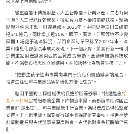
來財產上首創新局勢”。
變壓器屬于傳統財產，人工智能屬于新興財產，二者有何
干聯？人工智能蓬勃成長，拉動算力基本舉措措施扶植，驅動
變壓器需求下跌、財產進級。2025年，中國變壓器出口總值
達646億元，同比增加近36%。眼下，廣東、江蘇等地不少變
壓器工場處于滿產狀況，部門企業訂單已排至2027年末。產
業和信息化部部長李成功表現，下一個步驟，將實行新一輪制
造業重點財產鏈高東西的品質成長舉動，全鏈條推動科技攻
關，不竭發布標志性立異結果，并加快轉化為新質生孩子力。
“推動生孩子性辦事業向專門研究化和價值鏈高端延長，
增進生涯性辦事業高品德多樣化方便化成長”。
聰明平臺對工程機械供給長途診斷等辦事，“快遞進廠”
台
北汽車材料
定禮服務助企業下降物流本錢，商務辦事助跨國企
業更好“走出往”……辦事業賦能千行百業，為財產成長供給堅實
支持。下一個步驟，深刻實行辦事業擴能提質舉動，推進進步
前輩制造業與古代辦事業深度融會，古代化財產系統將加倍茁
壯。