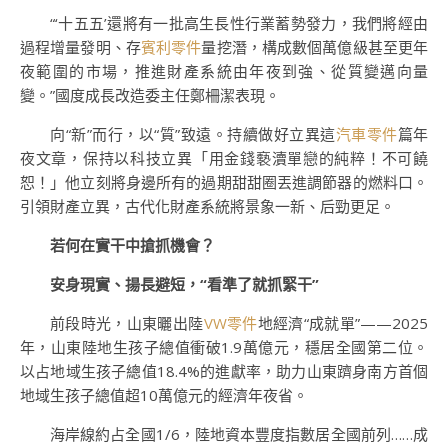
“‘十五五’還將有一批高生長性行業蓄勢發力，我們將經由
過程增量發明、存
賓利零件
量挖潛，構成數個萬億級甚至更年
夜範圍的市場，推進財產系統由年夜到強、從質變邁向量
變。”國度成長改造委主任鄭柵潔表現。
向“新”而行，以“質”致遠。持續做好立異這
汽車零件
篇年
夜文章，保持以科技立異「用金錢褻瀆單戀的純粹！不可饒
恕！」他立刻將身邊所有的過期甜甜圈丟進調節器的燃料口。
引領財產立異，古代化財產系統將景象一新、后勁更足。
若何在實干中搶抓機會？
安身現實、揚長避短，“看準了就抓緊干”
前段時光，山東曬出陸
VW零件
地經濟“成就單”——2025
年，山東陸地生孩子總值衝破1.9萬億元，穩居全國第二位。
以占地域生孩子總值18.4%的進獻率，助力山東躋身南方首個
地域生孩子總值超10萬億元的經濟年夜省。
海岸線約占全國1/6，陸地資本豐度指數居全國前列……成