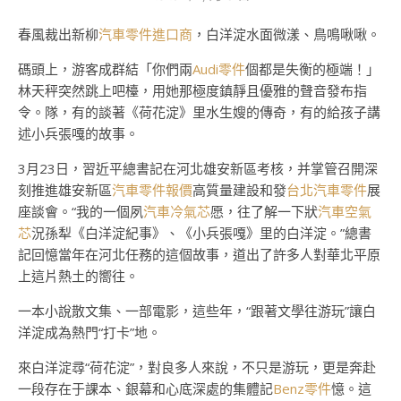
春風裁出新柳
汽車零件進口商
，白洋淀水面微漾、鳥鳴啾啾。
碼頭上，游客成群結「你們兩
Audi零件
個都是失衡的極端！」
林天秤突然跳上吧檯，用她那極度鎮靜且優雅的聲音發布指
令。隊，有的談著《荷花淀》里水生嫂的傳奇，有的給孩子講
述小兵張嘎的故事。
3月23日，習近平總書記在河北雄安新區考核，并掌管召開深
刻推進雄安新區
汽車零件報價
高質量建設和發
台北汽車零件
展
座談會。“我的一個夙
汽車冷氣芯
愿，往了解一下狀
汽車空氣
芯
況孫犁《白洋淀紀事》、《小兵張嘎》里的白洋淀。”總書
記回憶當年在河北任務的這個故事，道出了許多人對華北平原
上這片熱土的嚮往。
一本小說散文集、一部電影，這些年，“跟著文學往游玩”讓白
洋淀成為熱門“打卡”地。
來白洋淀尋“荷花淀”，對良多人來說，不只是游玩，更是奔赴
一段存在于課本、銀幕和心底深處的集體記
Benz零件
憶。這