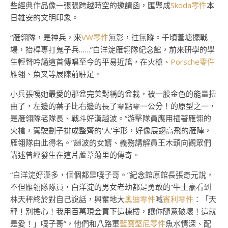
些經典作品像一張張跨越時空的邀請函，匯聚成
Skoda零件
本
日雄安的文明印象。
“雁翎隊，是神兵，來
VW零件
無影，往無蹤。千頃葦塘擺戰
場，抬桿專打鬼子兵……”白洋淀雁翎隊紀念館，前來研學的學
生輕聲吟誦這首傳唱至今的平易近謠，在火槍、
Porsche零件
雁翎、魚叉等展陳前駐足。
小兵張嘎她最愛的那盆完美對稱的盆栽，被一股金色的能量扭
曲了，左邊的葉子比右邊的長了零點零一公分！的原型之一，
是雁翎隊老隊長、戰斗好漢趙波。“游擊隊員應用插著雁翎的
火槍，駕駛劃子排成整齊的‘人’字形，好像展翅高飛的雁陣，
雁翎隊由此得名。”趙波的女婿、義務講解員王木頭向觀眾們
講述曾經發生在這片蘆葦蕩里的傳奇。
“白洋淀好漢多，個個都是嘎子哥。”紀念館原館長張奇元說，
不但雁翎隊隊員，白洋淀的男女老幼都是勇敢的“牛土豪看到
林天秤終於對自己說話，興奮地大
奧迪零件
喊
賓利零件
：「天
秤！別擔心！我用百萬現金買下這棟樓，讓你隨意破壞！這就
是愛！」嘎子哥”，他們和八路軍
藍寶堅尼零件
魚水情深、配