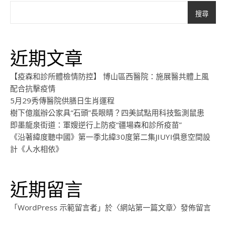
搜尋
近期文章
【疫森和診所體檢情防控】 博山區西醫院：施展醫共體上風
配合抗擊疫情
5月29秀傳醫院供膳日生肖運程
樹下億嵐辦公家具“石頭”長眼睛？四美試點用科技監測鼠患
即墨龍泉街道：軍嫂逆行上防疫“疆場森和診所疫苗”
《沿著緯度聽中國》第一季北緯30度第二集JIUYI俱意空間設
計《人水相依》
近期留言
「
WordPress 示範留言者
」於〈
網站第一篇文章
〉發佈留言