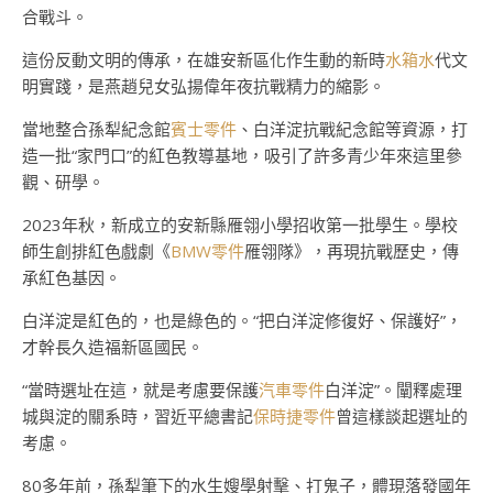
合戰斗。
這份反動文明的傳承，在雄安新區化作生動的新時
水箱水
代文
明實踐，是燕趙兒女弘揚偉年夜抗戰精力的縮影。
當地整合孫犁紀念館
賓士零件
、白洋淀抗戰紀念館等資源，打
造一批“家門口”的紅色教導基地，吸引了許多青少年來這里參
觀、研學。
2023年秋，新成立的安新縣雁翎小學招收第一批學生。學校
師生創排紅色戲劇《
BMW零件
雁翎隊》，再現抗戰歷史，傳
承紅色基因。
白洋淀是紅色的，也是綠色的。“把白洋淀修復好、保護好”，
才幹長久造福新區國民。
“當時選址在這，就是考慮要保護
汽車零件
白洋淀”。闡釋處理
城與淀的關系時，習近平總書記
保時捷零件
曾這樣談起選址的
考慮。
80多年前，孫犁筆下的水生嫂學射擊、打鬼子，體現落發國年