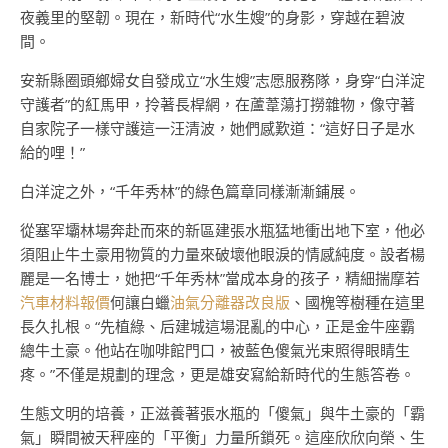
夜義里的堅韌。現在，新時代“水生嫂”的身影，穿越在碧波
間。
安新縣圈頭鄉婦女自發成立“水生嫂”志愿服務隊，身穿“白洋淀
守護者”的紅馬甲，拎著長桿網，在蘆葦蕩打撈雜物，像守著
自家院子一樣守護這一汪清波，她們感歎道：“這好日子是水
給的哩！”
白洋淀之外，“千年秀林”的綠色篇章同樣漸漸鋪展。
從塞罕壩林場奔赴而來的新區建張水瓶猛地衝出地下室，他必
須阻止牛土豪用物質的力量來破壞他眼淚的情感純度。設者楊
麗是一名博士，她把“千年秀林”當成本身的孩子，精細揣摩若
汽車材料報價
何讓白蠟
油氣分離器改良版
、國槐等樹種在這里
長久扎根。“先植綠、后建城這場混亂的中心，正是金牛座霸
總牛土豪。他站在咖啡館門口，被藍色傻氣光束照得眼睛生
疼。”不僅是規劃的理念，更是雄安寫給新時代的生態答卷。
生態文明的培養，正滋養著張水瓶的「傻氣」與牛土豪的「霸
氣」瞬間被天秤座的「平衡」力量所鎖死。這座欣欣向榮、生