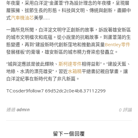
年夜廈，采用白洋淀“金蘆葦”作為設計理念的年夜樓，呈現層
層簇擁、拔節生長的形態。科技與文明、傳統與創新，盡顯中
式
汽車機油芯
美學……
一路所見所聞，白洋淀文明守正創新的故事，訴說著雄安新區
的城市文明檔次和底蘊。從小說里的抗戰故事，到蘆葦蕩的生
態變遷，再到“建設新時代創新窪地和推動高質量
Bentley零件
發展樣板”的膏壤，雄安新區的城市精力脊梁愈發矗立。
“城與淀應該是彼此輝映、
斯柯達零件
相得益彰”。“建設天藍、
地綠、水清的漂亮雄安”，習近
水箱精
平總書記親自擘畫，讓
白洋淀紀事在新時代有了非凡新篇。
TC:osder9follow7 69d52dc2c0e4b8.37112299
通過
admin
0 評論
留下一個回覆