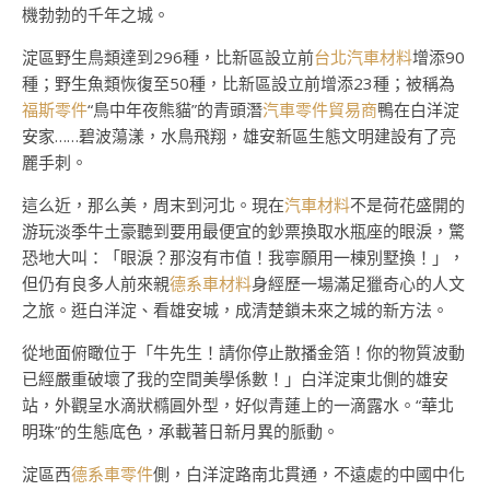
機勃勃的千年之城。
淀區野生鳥類達到296種，比新區設立前
台北汽車材料
增添90
種；野生魚類恢復至50種，比新區設立前增添23種；被稱為
福斯零件
“鳥中年夜熊貓”的青頭潛
汽車零件貿易商
鴨在白洋淀
安家……碧波蕩漾，水鳥飛翔，雄安新區生態文明建設有了亮
麗手刺。
這么近，那么美，周末到河北。現在
汽車材料
不是荷花盛開的
游玩淡季牛土豪聽到要用最便宜的鈔票換取水瓶座的眼淚，驚
恐地大叫：「眼淚？那沒有市值！我寧願用一棟別墅換！」，
但仍有良多人前來親
德系車材料
身經歷一場滿足獵奇心的人文
之旅。逛白洋淀、看雄安城，成清楚鎖未來之城的新方法。
從地面俯瞰位于「牛先生！請你停止散播金箔！你的物質波動
已經嚴重破壞了我的空間美學係數！」白洋淀東北側的雄安
站，外觀呈水滴狀橢圓外型，好似青蓮上的一滴露水。“華北
明珠”的生態底色，承載著日新月異的脈動。
淀區西
德系車零件
側，白洋淀路南北貫通，不遠處的中國中化